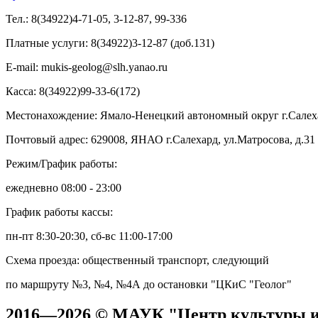
Тел.:
8(34922)4-71-05, 3-12-87, 99-336
Платные услуги:
8(34922)3-12-87 (доб.131)
E-mail:
mukis-geolog@slh.yanao.ru
Касса:
8(34922)99-33-6(172)
Местонахождение:
Ямало-Ненецкий автономный округ г.Салехар
Почтовый адрес:
629008, ЯНАО г.Салехард, ул.Матросова, д.31
Режим/График работы:
ежедневно 08:00 - 23:00
График работы кассы:
пн-пт 8:30-20:30, сб-вс 11:00-17:00
Схема проезда:
общественный транспорт, следующий
по маршруту №3, №4, №4А до остановки "ЦКиС "Геолог"
2016—2026 © МАУК "Центр культуры и 